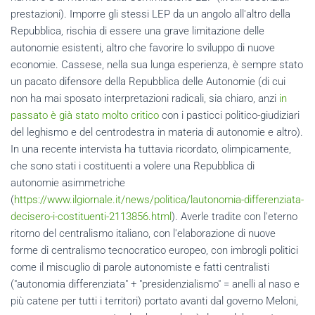
prestazioni). Imporre gli stessi LEP da un angolo all'altro della
Repubblica, rischia di essere una grave limitazione delle
autonomie esistenti, altro che favorire lo sviluppo di nuove
economie. Cassese, nella sua lunga esperienza, è sempre stato
un pacato difensore della Repubblica delle Autonomie (di cui
non ha mai sposato interpretazioni radicali, sia chiaro, anzi
in
passato è già stato molto critico
con i pasticci politico-giudiziari
del leghismo e del centrodestra in materia di autonomie e altro).
In una recente intervista ha tuttavia ricordato, olimpicamente,
che sono stati i costituenti a volere una Repubblica di
autonomie asimmetriche
(
https://www.ilgiornale.it/news/politica/lautonomia-differenziata-
decisero-i-costituenti-2113856.html
). Averle tradite con l'eterno
ritorno del centralismo italiano, con l'elaborazione di nuove
forme di centralismo tecnocratico europeo, con imbrogli politici
come il miscuglio di parole autonomiste e fatti centralisti
("autonomia differenziata" + "presidenzialismo" = anelli al naso e
più catene per tutti i territori) portato avanti dal governo Meloni,