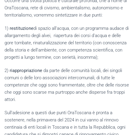
Occorre una svolta politica e culturale profonda, che a nome di
OraToscana, rete di civismo, ambientalismo, autonomismo e
territorialismo, vorremmo sintetizzare in due punti:
1)
restituzione
di spazio all'acqua, con un programma audace di
allargamento degli alvei, riapertura dei corsi d'acqua e delle
gore tombate, rinaturalizzazione del territorio (con conoscenza
della storia e dell'ambiente, con competenza scientifica, con
progetti a lungo termine, con serietà, insomma);
2)
riappropriazione
da parte delle comunità locali, dei singoli
comuni o delle loro associazioni intercomunali, di tutte le
competenze che oggi sono frammentate, oltre che delle risorse
che oggi sono scarse ma purtroppo anche disperse fra troppi
attori.
Sull'adesione a questi due punti OraToscana è pronta a
sostenere, nella primavera del 2024 in cui vanno al rinnovo
centinaia di enti locali in Toscana e in tutta la Repubblica, ogni
candidatura che si dimostri capace di rinnovamento civico,