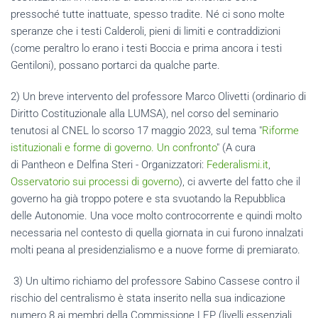
pressoché tutte inattuate, spesso tradite. Né ci sono molte
speranze che i testi Calderoli, pieni di limiti e contraddizioni
(come peraltro lo erano i testi Boccia e prima ancora i testi
Gentiloni), possano portarci da qualche parte.
2) Un breve intervento del professore Marco Olivetti (ordinario di
Diritto Costituzionale alla LUMSA), nel corso del seminario
tenutosi al CNEL lo scorso 17 maggio 2023, sul tema "
Riforme
istituzionali e forme di governo. Un confronto
" (
A cura
di
Pantheon e Delfina Steri - Organizzatori:
Federalismi.it
,
Osservatorio sui processi di governo
), ci avverte del fatto che il
governo ha già troppo potere e sta svuotando la Repubblica
delle Autonomie. Una voce molto controcorrente e quindi molto
necessaria nel contesto di quella giornata in cui furono innalzati
molti peana al presidenzialismo e a nuove forme di premiarato.
3) Un ultimo richiamo del professore Sabino Cassese contro il
rischio del centralismo è stata inserito nella sua indicazione
numero 8 ai membri della Commissione LEP (livelli essenziali