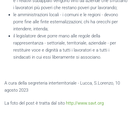
e i relativi subappalti vengono vinti da aziende che sfruttano
i lavoratori più poveri che restano poveri pur lavorando;
le amministrazioni locali - i comuni e le regioni - devono
porre fine alle finte esternalizzazioni; chi ha orecchi per
intendere, intenda;
il legislatore deve porre mano alle regole della
rappresentanza - settoriale, territoriale, aziendale - per
restituire voce e dignità a tutti i lavoratori e a tutti i
sindacati in cui essi liberamente si associano.
A cura della segreteria interterritoriale - Lucca, S.Lorenzo, 10
agosto 2023
La foto del post è tratta dal sito
http://www.savt.org