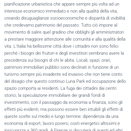
pianificazione urbanistica che appare sempre più volta ad un
interesse economico immediato e non alla qualità della vita,
creando disuguaglianze socioeconomiche e disparità di vivibilità
che credevamo patrimonio del passato. Tutto ciò impone al
movimento di salire quel gradino che obblighi gli amministratori
a prestare maggiore attenzione alle comunità e alla qualità della
vita. L'Italia ha bellissime città dove i cittadini non sono felici
perché i bisogni dei fruitori e degli investitori sembrano avere la
precedenza sui bisogni di chi le abita. Locali, spazi, orari,
patrimoni immobiliari pubblici sono declinati in funzione di un
turismo sempre più invadente ed invasivo che non tiene conto
del disagio che questo continuo Luna Park ed occupazione dello
spazio comporta ai residenti. La fuga dei cittadini dai centri
storici, la speculazione immobiliare dei grandi fondi di
investimento, con il passaggio da economia a finanza, sono gli
effetti più evidenti, ma possono essere ben intuibili gli effetti di
queste scelte sul medio e lungo termine: dipendenza da una
economia di export, lavoro povero, costi energetici altissimi e
insicurezza a 360 gradi. A Firenze si discuterà di questi ed altri