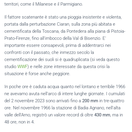
territori, come il Milanese e il Parmigiano.
Il fattore scatenante è stato una pioggia insistente e violenta,
portata dalla perturbazione Ciaran, sulla
zona più abitata e
cementificata della Toscana, da Pontedera alla piana di Pistoia-
Prato-Firenze, fino all'imbocco della Val di Bisenzio. E'
importante essere consapevoli, prima di addentrarci nei
confronti con il passato, che in
mezzo secolo la
cementificazione dei suoli si è quadruplicata (si veda questo
studio
WWF
) e nelle zone interessate da questa crisi la
situazione è forse anche peggiore.
In poche ore è caduta acqua quanto nel lontano e terribile 1966
ne avevamo avuta nell'arco di intere lunghe giornate. I cumulati
del 2 novembre 2023 sono arrivati fino a
200 mm
in tre-quattro
ore. Nel novembre 1966 la
stazione di Badia Agnano, nell'alta
valle dell'Arno, registrò un valore record di oltre
430 mm
, ma in
48 ore, non in 4.