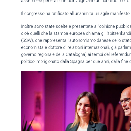
assemblee generali che coinvolgevano un pubblico molto più 
Il congresso ha ratificato all'unanimità un agile manifest
Inoltre sono state scelte e presentate all'opinione pubbl
cioè quelli che la stampa europea chiama gli "spitzenkandid
(SSW), che rappresenta l'autonomismo danese dello stato
economista e dottore di relazioni internazionali, già parlame
governo regionale della Catalogna) ai tempi del referendu
politico imprigionato dalla Spagna per due anni, dalla fine