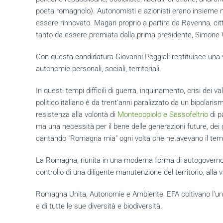
poeta romagnolo). Autonomisti e azionisti erano insieme ne
essere rinnovato. Magari proprio a partire da Ravenna, citt
tanto da essere premiata dalla prima presidente, Simone W
Con questa candidatura Giovanni Poggiali restituisce una v
autonomie personali, sociali, territoriali.
In questi tempi difficili di guerra, inquinamento, crisi dei v
politico italiano è da trent'anni paralizzato da un bipola
resistenza alla volontà di
Montecopiolo e Sassofeltrio
di p
ma una necessità per il bene delle generazioni future, dei g
cantando "Romagna mia" ogni volta che ne avevano il tempo
La Romagna, riunita in una moderna forma di autogoverno - p
controllo di una diligente manutenzione del territorio, all
Romagna Unita, Autonomie e Ambiente, EFA coltivano l'unità 
e di tutte le sue diversità e biodiversità.