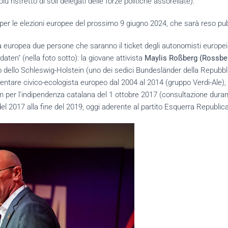
ristretto di soli delegati delle forze politiche assorellate).
o per le elezioni europee del prossimo 9 giugno 2024, che sarà reso pu
ica europea due persone che saranno il ticket degli autonomisti euro
aten" (nella foto sotto): la giovane attivista
Maylis Roßberg (Rossbe
 dello Schleswig-Holstein (uno dei sedici Bundesländer della Repubb
ntare civico-ecologista europeo dal 2004 al 2014 (gruppo Verdi-Ale), già
m per l'indipendenza catalana del 1 ottobre 2017 (consultazione duram
 del 2017 alla fine del 2019, oggi aderente al partito Esquerra Republ