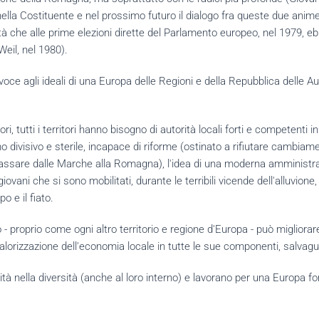
lla Costituente e nel prossimo futuro il dialogo fra queste due anime d
à che alle prime elezioni dirette del Parlamento europeo, nel 1979, ebb
eil, nel 1980).
oce agli ideali di una Europa delle Regioni e della Repubblica delle Au
alori, tutti i territori hanno bisogno di autorità locali forti e competen
rismo divisivo e sterile, incapace di riforme (ostinato a rifiutare cam
assare dalle Marche alla Romagna), l'idea di una moderna amministr
iovani che si sono mobilitati, durante le terribili vicende dell'alluvi
 e il fiato.
roprio come ogni altro territorio e regione d'Europa - può migliorare i
a valorizzazione dell'economia locale in tutte le sue componenti, salva
nella diversità (anche al loro interno) e lavorano per una Europa forte