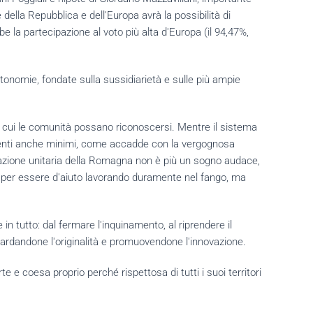
ella Repubblica e dell'Europa avrà la possibilità di
e la partecipazione al voto più alta d'Europa (il 94,47%,
tonomie, fondate sulla sussidiarietà e sulle più ampie
ti in cui le comunità possano riconoscersi. Mentre il sistema
biamenti anche minimi, come accadde con la vergognosa
azione unitaria della Romagna non è più un sogno audace,
one, per essere d'aiuto lavorando duramente nel fango, ma
n tutto: dal fermare l'inquinamento, al riprendere il
guardandone l'originalità e promuovendone l'innovazione.
 e coesa proprio perché rispettosa di tutti i suoi territori