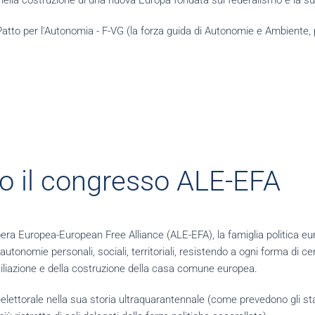
nella costruzione di una nuova Europa fondata sul federalismo e la sus
atto per l'Autonomia - F-VG (la forza guida di Autonomie e Ambiente, p
o il congresso ALE-EFA
era Europea-European Free Alliance (ALE-EFA), la famiglia politica europe
utonomie personali, sociali, territoriali, resistendo a ogni forma di cent
onciliazione e della costruzione della casa comune europea.
lettorale nella sua storia ultraquarantennale (come prevedono gli statut