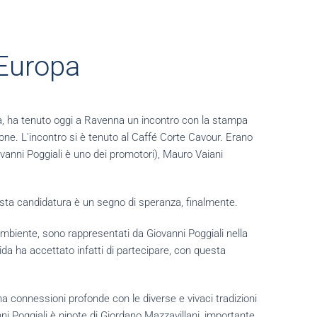
'Europa
lista, ha tenuto oggi a Ravenna un incontro con la stampa
one. L'incontro si è tenuto al Caffé Corte Cavour. Erano
iovanni Poggiali è uno dei promotori), Mauro Vaiani
uesta candidatura è un segno di speranza, finalmente.
 Ambiente, sono rappresentati da Giovanni Poggiali nella
da ha accettato infatti di partecipare, con questa
ha connessioni profonde con le diverse e vivaci tradizioni
nni Poggiali è nipote di Giordano Mazzavillani, importante