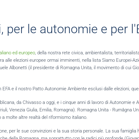
, per le autonomie e per l
italiano ed europeo
, della nostra rete civica, ambientalista, territoria
ra alle elezioni europee ormai imminenti, nella lista Siamo Europei-Azi
amuele Albonetti (il presidente di Romagna Unita, il movimento di cui G
 con EFA e il nostro Patto Autonomie Ambiente esclusi dalle elezioni, q
bblicana, da Chivasso a oggi, e i cinque anni di lavoro di Autonomie e
, Friuli, Venezia Giulia, Emilia, Romagna). Romagna Unita - Rumâgna Uni
 a molte altre realtà del riformismo italiano.
one, per le sue convinzioni e la sua storia personale. La sua famiglia 
rchiche della Romagna, ma soprattutto con le radici più profonde (Giova