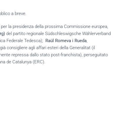
bblico a breve.
pei per la presidenza della prossima Commissione europea,
rg)
del partito regionale Südschleswigsche Wählerverband
lica Federale Tedesca);
Raül Romeva i Rueda
,
 consigliere agli affari esteri della Generalitat (il
ente repressa dallo stato post-franchista), perseguitato
icana de Catalunya (ERC).