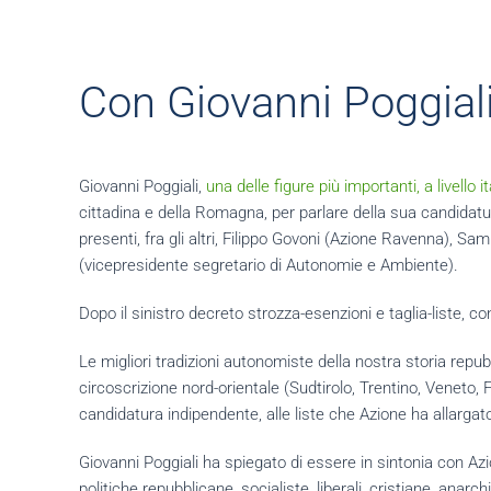
Con Giovanni Poggiali
Giovanni Poggiali,
una delle figure più importanti, a livello 
cittadina e della Romagna, per parlare della sua candidatu
presenti, fra gli altri, Filippo Govoni (Azione Ravenna), S
(vicepresidente segretario di Autonomie e Ambiente).
Dopo il sinistro decreto strozza-esenzioni e taglia-liste,
Le migliori tradizioni autonomiste della nostra storia repu
circoscrizione nord-orientale (Sudtirolo, Trentino, Veneto
candidatura indipendente, alle liste che Azione ha allargato
Giovanni Poggiali ha spiegato di essere in sintonia con Azi
politiche repubblicane, socialiste, liberali, cristiane, ana