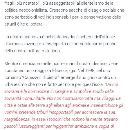
fragili, più ricattabili, più assoggettabili al clientelismo della
politica neocolonialista. Crescono sacche di disagio sociale che
sono serbatoio di voti indispensabili per la conservazione delle
attuali élite al potere.
La nostra speranza è nel distacco dagli schemi dell’attuale
disumanizzazione e la riscoperta del comunitarismo proprio
della nostra cultura millenaria.
Mentre riprendiamo nelle nostre mani il nostro destino, viene
spontaneo un omaggio a Eliseo Spiga. Nel 1998, nel suo
romanzo “Capezzoli di pietra“, emerge il suo grido contro un
urbanesimo che non è fatto per noi e per quest’isola: “
Da noi
sovrana è la comunità e il nuraghe è simbolo e scudo della
sovranità comunitaria. Noi non costruiamo città ma villaggi. La
città è ostile alla terra agli alberi agli animali e inselvatichisce gli
uomini, pretende tributi insopportabili per accrescere la sua
magnificenza. In essa, i topolini che rodono la mente trovano
pascoli lussureggianti per ingigantirsi: ambizione e voglia di