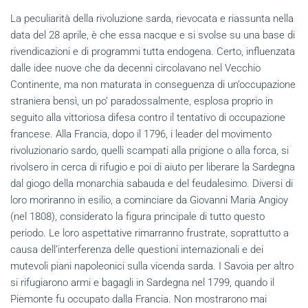
La peculiarità della rivoluzione sarda, rievocata e riassunta nella
data del 28 aprile, è che essa nacque e si svolse su una base di
rivendicazioni e di programmi tutta endogena. Certo, influenzata
dalle idee nuove che da decenni circolavano nel Vecchio
Continente, ma non maturata in conseguenza di un’occupazione
straniera bensì, un po’ paradossalmente, esplosa proprio in
seguito alla vittoriosa difesa contro il tentativo di occupazione
francese. Alla Francia, dopo il 1796, i leader del movimento
rivoluzionario sardo, quelli scampati alla prigione o alla forca, si
rivolsero in cerca di rifugio e poi di aiuto per liberare la Sardegna
dal giogo della monarchia sabauda e del feudalesimo. Diversi di
loro moriranno in esilio, a cominciare da Giovanni Maria Angioy
(nel 1808), considerato la figura principale di tutto questo
periodo. Le loro aspettative rimarranno frustrate, soprattutto a
causa dell’interferenza delle questioni internazionali e dei
mutevoli piani napoleonici sulla vicenda sarda. I Savoia per altro
si rifugiarono armi e bagagli in Sardegna nel 1799, quando il
Piemonte fu occupato dalla Francia. Non mostrarono mai