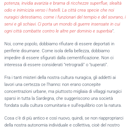
potenza, invidia avarizia e brama di ricchezze superflue, slealtà
odio e inimicizia verso i fratelli. La città crea specie che noi
nuragici detestiamo, come i funzionari del tempio e del sovrano, i
servi e gli schiavi. Ci porta un mondo di guerre insensate in cui
ogni città combatte contro le altre per dominio e superbia
“.
Noi, come popolo, dobbiamo rifiutare di essere deportati in
periferie disumane. Come isola della bellezza, dobbiamo
impedire di essere sfigurati dalla cementificazione. Non ci
interessa di essere considerati “retrogradi” o “superati”.
Fra i tanti misteri della nostra cultura nuragica, gli addetti ai
lavori una certezza ce l’hanno: non erano concepite
concentrazioni urbane, ma piuttosto migliaia di villaggi nuragici
sparsi in tutta la Sardegna, che suggeriscono una società
fondata sulla cultura comunitaria e sull’equilibrio con la natura.
Cosa c’è di più antico e così nuovo, quindi, se non riappropriarci
della nostra autonomia individuale e collettiva, cioè del nostro