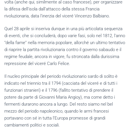
volta (anche qui, similmente al caso francese), per organizzare
la difesa dell’isola dall’attacco della stessa Francia
rivoluzionaria, data l’inerzia del viceré Vincenzo Balbiano.
Quel 28 aprile si inseriva dunque in una più articolata sequenza
di eventi, che si concluderà, dopo varie fasi, solo nel 1812, l’anno
“della fame” nella memoria popolare, allorché un ultimo tentativo
di riaprire la partita rivoluzionaria contro il governo sabaudo e il
regime feudale, ancora in vigore, fu stroncata dalla durissima
repressione del viceré Carlo Felice.
Il nucleo principale del periodo rivoluzionario sardo di solito è
indicato nel triennio tra il 1794 (cacciata del viceré e di tutti i
funzionari stranieri) e il 1796 (fallito tentativo di prendere il
potere da parte di Giovanni Maria Angioy), ma come detto i
fermenti durarono ancora a lungo. Del resto siamo nel bel
mezzo del periodo napoleonico, quando le armi francesi
portavano con sé in tutta l’Europa promesse di grandi
cambiamenti politici e sociali.