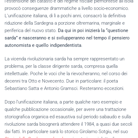
l’estensione del catasto e del regime fiscale piemontese all’isola
provocò conseguenze drammatiche a livello socio-economico.
L’unificazione italiana, di lì a pochi anni, consacrò la definitiva
riduzione della Sardegna a porzione oltremarina, marginale e
periferica del nuovo stato.
Da qui in poi inizierà la “questione
sarda” e nasceranno e si svilupperanno nel tempo il pensiero
autonomista e quello indipendentista
.
La vicenda rivoluzionaria sarda ha sempre rappresentato un
problema, per la classe dirigente sarda, compresa quella
intellettuale. Poche le voci che la rievocheranno, nel corso dei
decenni tra Otto e Novecento. Due in particolare: il poeta
Sebastiano Satta e Antonio Gramsci. Resteranno eccezioni.
Dopo l’unificazione italiana, a parte qualche raro esempio e
qualche pubblicazione occasionale, per avere una trattazione
storiografica organica ed esaustiva sul periodo sabaudo e sulla
rivoluzione sarda bisognerà attendere il 1984, a quasi due secoli
dai fatti. In particolare sarà lo storico Girolamo Sotgiu, nel suo