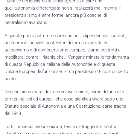
iniziative del leghismo salviniano, senza capire che
quell’autonomia differenziata non si realizzerà mai, mentre il
presidenzialismo e altre forme, ancora più opache, di
centralismo avanzano.
A questo punto potremmo dire che noi indipendentisti, localisti,
autonomisti, convinti sostenitori di forma avanzate di
autogoverno e di confederalismo europeo, siamo costretti a
mobilitarci contro il rischio che… Vengano minate le fondamenta
di questa Repubblica italiana delle Autonomie e di questa
Unione Europea disfunzionale. E’ un paradosso? Fino a un certo
punto!
Noi che siamo sardi dovremmo aver chiaro, prima di tanti altri
territori italiani ed europei, che cosa significa vivere sotto uno
Statuto speciale di Autonomia e una Costituzione, carte tradite
dal 1948.
Tutti i processi neocolonialisti, tesi a distruggere la nostra
identità e la nostra economia locale, si sono solo accelerati,