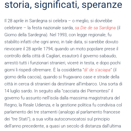
storia, significati, speranze
Il 28 aprile in Sardegna si celebra – o meglio, si dovrebbe
celebrare – la festa nazionale sarda,
sa Die de sa Sardigna
(il
Giorno della Sardegna). Nel 1993, con legge regionale, fu
stabilito infatti che ogni anno, in tale data, si sarebbe dovuto
rievocare il 28 aprile 1794, quando un moto popolare prese il
controllo della città di Cagliari, esautorò il governo sabaudo,
arrestò tutti i funzionari stranieri, viceré in testa, e dopo pochi
giorni li rispedì oltremare. È la cosiddetta “
di’ de s’aciapa
” (il
giorno della caccia), quando si frugavano case e strade della
città in cerca di stranieri da destinare all’imbarco. Una sorta di
14 luglio sardo. In seguito alla “cacciata dei Piemontesi” il
governo fu assunto nell’isola dalla massima magistratura del
Regno, la Reale Udienza, e la gestione politica fu condivisa col
parlamento dei tre stamenti (analogo al parlamento francese
dei “tre Stati”), a sua volta autoconvocatosi sul principio
dell’anno precedente, a quasi un secolo di distanza dall’ultima