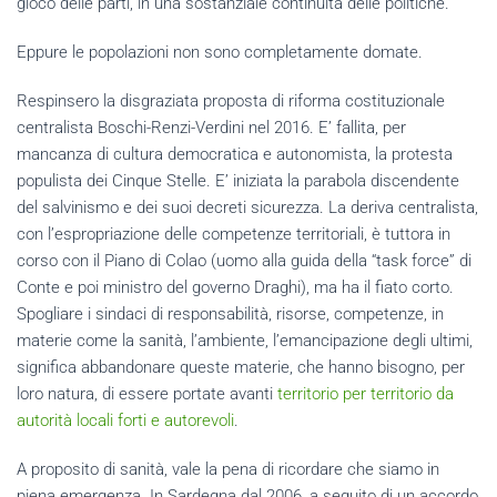
gioco delle parti, in una sostanziale continuità delle politiche.
Eppure le popolazioni non sono completamente domate.
Respinsero la disgraziata proposta di riforma costituzionale
centralista Boschi-Renzi-Verdini nel 2016. E’ fallita, per
mancanza di cultura democratica e autonomista, la protesta
populista dei Cinque Stelle. E’ iniziata la parabola discendente
del salvinismo e dei suoi decreti sicurezza. La deriva centralista,
con l’espropriazione delle competenze territoriali, è tuttora in
corso con il Piano di Colao (uomo alla guida della “task force” di
Conte e poi ministro del governo Draghi), ma ha il fiato corto.
Spogliare i sindaci di responsabilità, risorse, competenze, in
materie come la sanità, l’ambiente, l’emancipazione degli ultimi,
significa abbandonare queste materie, che hanno bisogno, per
loro natura, di essere portate avanti
territorio per territorio da
autorità locali forti e autorevoli
.
A proposito di sanità, vale la pena di ricordare che siamo in
piena emergenza. In Sardegna dal 2006, a seguito di un accordo