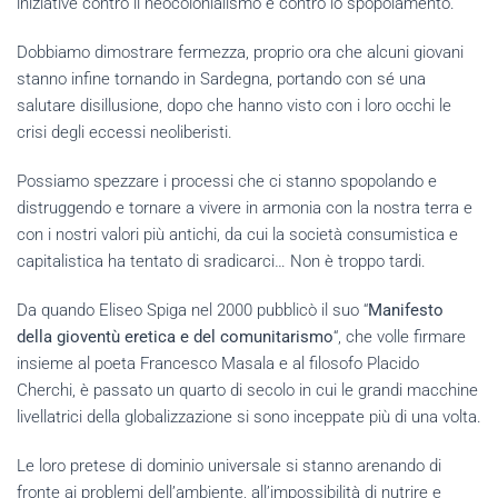
iniziative contro il neocolonialismo e contro lo spopolamento.
Dobbiamo dimostrare fermezza, proprio ora che alcuni giovani
stanno infine tornando in Sardegna, portando con sé una
salutare disillusione, dopo che hanno visto con i loro occhi le
crisi degli eccessi neoliberisti.
Possiamo spezzare i processi che ci stanno spopolando e
distruggendo e tornare a vivere in armonia con la nostra terra e
con i nostri valori più antichi, da cui la società consumistica e
capitalistica ha tentato di sradicarci… Non è troppo tardi.
Da quando Eliseo Spiga nel 2000 pubblicò il suo “
Manifesto
della gioventù eretica e del comunitarismo
“, che volle firmare
insieme al poeta Francesco Masala e al filosofo Placido
Cherchi, è passato un quarto di secolo in cui le grandi macchine
livellatrici della globalizzazione si sono inceppate più di una volta.
Le loro pretese di dominio universale si stanno arenando di
fronte ai problemi dell’ambiente, all’impossibilità di nutrire e