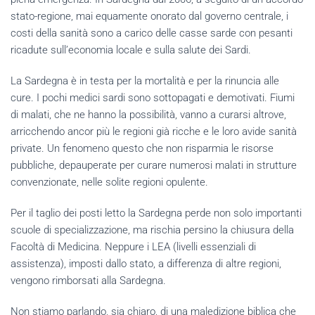
stato-regione, mai equamente onorato dal governo centrale, i
costi della sanità sono a carico delle casse sarde con pesanti
ricadute sull’economia locale e sulla salute dei Sardi.
La Sardegna è in testa per la mortalità e per la rinuncia alle
cure. I pochi medici sardi sono sottopagati e demotivati. Fiumi
di malati, che ne hanno la possibilità, vanno a curarsi altrove,
arricchendo ancor più le regioni già ricche e le loro avide sanità
private. Un fenomeno questo che non risparmia le risorse
pubbliche, depauperate per curare numerosi malati in strutture
convenzionate, nelle solite regioni opulente.
Per il taglio dei posti letto la Sardegna perde non solo importanti
scuole di specializzazione, ma rischia persino la chiusura della
Facoltà di Medicina. Neppure i LEA (livelli essenziali di
assistenza), imposti dallo stato, a differenza di altre regioni,
vengono rimborsati alla Sardegna.
Non stiamo parlando, sia chiaro, di una maledizione biblica che