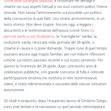
Storia della Sardegna sabauda
, a ricostruire nei dettagli e
chiarire nei suoi aspetti fattuali e nei suoi contorni politici, l’intera
vicenda. Non senza l’ammonimento sul possibile uso politico
della conoscenza di quei fatti. Uno strano ammonimento, in un
testo storico. Non deve stupire. Ancora oggi, a leggere i
documenti e le testimonianze dell’epoca (come l’inno
Su
patriota sardu a sos feudatàrios
, la “marsigliese” sarda), la
rivoluzione sarda, rievocata nella giornata del 28 aprile, ci
chiama in causa e ci pone domande. Troppe cose di quel tempo
suonano ancora oggi troppo familiari, per non indurre riflessioni
critiche sul nostro passato recente e sul nostro presente. Per
questo la ricorrenza del 28 aprile, dopo i primissimi anni di
celebrazioni pubbliche, con grande concorso di folla e notevole
partecipazione emotiva (ne esistono in rete testimonianze
video), è stata ridimensionata e oscurata dalle stesse istituzioni
autonomiste.
Gli studi in proposito, dopo l’insuperato lavoro di Girolamo Sotgiu,
sono stati limitati e la narrazione su quel periodo stereotipata e