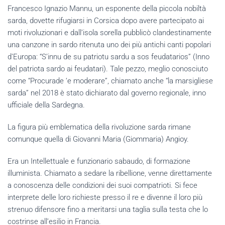
Francesco Ignazio Mannu, un esponente della piccola nobiltà
sarda, dovette rifugiarsi in Corsica dopo avere partecipato ai
moti rivoluzionari e dall’isola sorella pubblicò clandestinamente
una canzone in sardo ritenuta uno dei più antichi canti popolari
d’Europa: “S’innu de su patriotu sardu a sos feudatarios” (Inno
del patriota sardo ai feudatari). Tale pezzo, meglio conosciuto
come “Procurade ‘e moderare”, chiamato anche “la marsigliese
sarda” nel 2018 è stato dichiarato dal governo regionale, inno
ufficiale della Sardegna.
La figura più emblematica della rivoluzione sarda rimane
comunque quella di Giovanni Maria (Giommaria) Angioy.
Era un Intellettuale e funzionario sabaudo, di formazione
illuminista. Chiamato a sedare la ribellione, venne direttamente
a conoscenza delle condizioni dei suoi compatrioti. Si fece
interprete delle loro richieste presso il re e divenne il loro più
strenuo difensore fino a meritarsi una taglia sulla testa che lo
costrinse all’esilio in Francia.