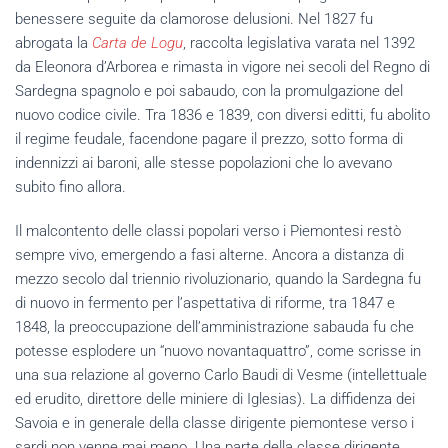
benessere seguite da clamorose delusioni. Nel 1827 fu
abrogata la
Carta de Logu
, raccolta legislativa varata nel 1392
da Eleonora d’Arborea e rimasta in vigore nei secoli del Regno di
Sardegna spagnolo e poi sabaudo, con la promulgazione del
nuovo codice civile. Tra 1836 e 1839, con diversi editti, fu abolito
il regime feudale, facendone pagare il prezzo, sotto forma di
indennizzi ai baroni, alle stesse popolazioni che lo avevano
subito fino allora.
Il malcontento delle classi popolari verso i Piemontesi restò
sempre vivo, emergendo a fasi alterne. Ancora a distanza di
mezzo secolo dal triennio rivoluzionario, quando la Sardegna fu
di nuovo in fermento per l’aspettativa di riforme, tra 1847 e
1848, la preoccupazione dell’amministrazione sabauda fu che
potesse esplodere un “nuovo novantaquattro”, come scrisse in
una sua relazione al governo Carlo Baudi di Vesme (intellettuale
ed erudito, direttore delle miniere di Iglesias). La diffidenza dei
Savoia e in generale della classe dirigente piemontese verso i
sardi non venne mai meno. Una parte della classe dirigente