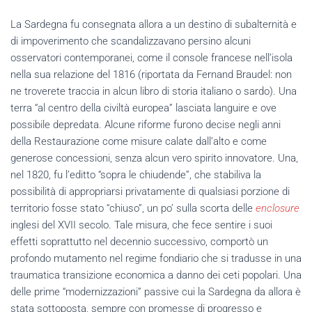
La Sardegna fu consegnata allora a un destino di subalternità e
di impoverimento che scandalizzavano persino alcuni
osservatori contemporanei, come il console francese nell’isola
nella sua relazione del 1816 (riportata da Fernand Braudel: non
ne troverete traccia in alcun libro di storia italiano o sardo). Una
terra “al centro della civiltà europea” lasciata languire e ove
possibile depredata. Alcune riforme furono decise negli anni
della Restaurazione come misure calate dall’alto e come
generose concessioni, senza alcun vero spirito innovatore. Una,
nel 1820, fu l’editto “sopra le chiudende”, che stabiliva la
possibilità di appropriarsi privatamente di qualsiasi porzione di
territorio fosse stato “chiuso”, un po’ sulla scorta delle
enclosure
inglesi del XVII secolo. Tale misura, che fece sentire i suoi
effetti soprattutto nel decennio successivo, comportò un
profondo mutamento nel regime fondiario che si tradusse in una
traumatica transizione economica a danno dei ceti popolari. Una
delle prime “modernizzazioni” passive cui la Sardegna da allora è
stata sottoposta, sempre con promesse di progresso e