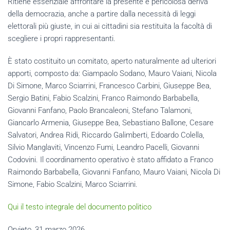
Ritiene essenziale affrontare la presente e pericolosa deriva
della democrazia, anche a partire dalla necessità di leggi
elettorali più giuste, in cui ai cittadini sia restituita la facoltà di
scegliere i propri rappresentanti.
È stato costituito un comitato, aperto naturalmente ad ulteriori
apporti, composto da: Giampaolo Sodano, Mauro Vaiani, Nicola
Di Simone, Marco Sciarrini, Francesco Carbini, Giuseppe Bea,
Sergio Batini, Fabio Scalzini, Franco Raimondo Barbabella,
Giovanni Fanfano, Paolo Brancaleoni, Stefano Talamoni,
Giancarlo Armenia, Giuseppe Bea, Sebastiano Ballone, Cesare
Salvatori, Andrea Ridi, Riccardo Galimberti, Edoardo Colella,
Silvio Manglaviti, Vincenzo Fumi, Leandro Pacelli, Giovanni
Codovini. Il coordinamento operativo è stato affidato a Franco
Raimondo Barbabella, Giovanni Fanfano, Mauro Vaiani, Nicola Di
Simone, Fabio Scalzini, Marco Sciarrini.
Qui il testo integrale del documento politico
Orvieto, 31 marzo 2026