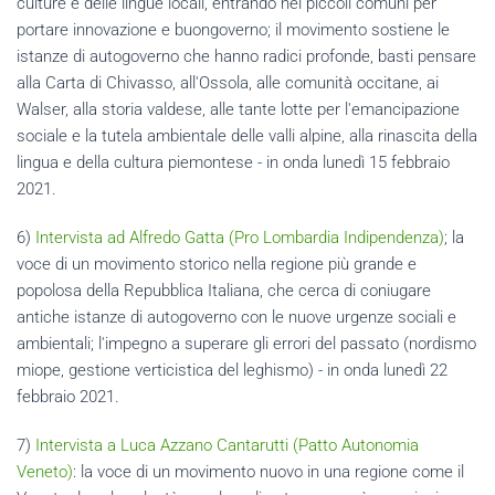
culture e delle lingue locali, entrando nei piccoli comuni per
portare innovazione e buongoverno; il movimento sostiene le
istanze di autogoverno che hanno radici profonde, basti pensare
alla Carta di Chivasso, all'Ossola, alle comunità occitane, ai
Walser, alla storia valdese, alle tante lotte per l'emancipazione
sociale e la tutela ambientale delle valli alpine, alla rinascita della
lingua e della cultura piemontese - in onda lunedì 15 febbraio
2021.
6)
Intervista ad Alfredo Gatta (Pro Lombardia Indipendenza)
; la
voce di un movimento storico nella regione più grande e
popolosa della Repubblica Italiana, che cerca di coniugare
antiche istanze di autogoverno con le nuove urgenze sociali e
ambientali; l'impegno a superare gli errori del passato (nordismo
miope, gestione verticistica del leghismo) - in onda lunedì 22
febbraio 2021.
7)
Intervista a Luca Azzano Cantarutti (Patto Autonomia
Veneto)
: la voce di un movimento nuovo in una regione come il