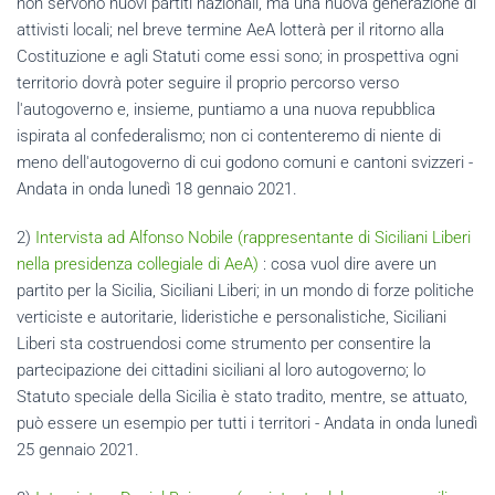
non servono nuovi partiti nazionali, ma una nuova generazione di
attivisti locali; nel breve termine AeA lotterà per il ritorno alla
Costituzione e agli Statuti come essi sono; in prospettiva ogni
territorio dovrà poter seguire il proprio percorso verso
l'autogoverno e, insieme, puntiamo a una nuova repubblica
ispirata al confederalismo; non ci contenteremo di niente di
meno dell'autogoverno di cui godono comuni e cantoni svizzeri -
Andata in onda lunedì 18 gennaio 2021.
2)
Intervista ad Alfonso Nobile (rappresentante di Siciliani Liberi
nella presidenza collegiale di AeA)
: cosa vuol dire avere un
partito per la Sicilia, Siciliani Liberi; in un mondo di forze politiche
verticiste e autoritarie, lideristiche e personalistiche, Siciliani
Liberi sta costruendosi come strumento per consentire la
partecipazione dei cittadini siciliani al loro autogoverno; lo
Statuto speciale della Sicilia è stato tradito, mentre, se attuato,
può essere un esempio per tutti i territori - Andata in onda lunedì
25 gennaio 2021.