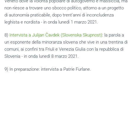
Veneto dove la volontà popolare di autogoverno è massiccia, ma
non riesce a trovare uno sbocco politico, attorno a un progetto
di autonomia praticabile, dopo trent'anni di inconcludenza
leghista e nordista - in onda lunedì 1 marzo 2021.
8)
Intervista a Julijan Čavdek (Slovenska Skupnost)
: la parola a
un esponente della minoranza slovena che vive in una trentina di
comuni, ai confini tra Friuli e Venezia Giulia con la repubblica di
Slovenia - in onda lunedì 8 marzo 2021.
9) In preparazione: intervista a Patrie Furlane.