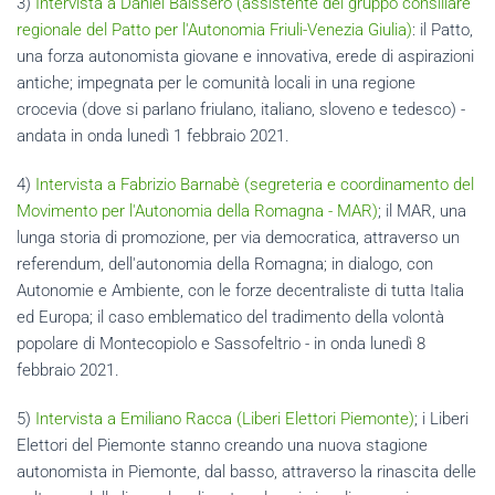
3)
Intervista a Daniel Baissero (assistente del gruppo consiliare
regionale del Patto per l'Autonomia Friuli-Venezia Giulia)
: il Patto,
una forza autonomista giovane e innovativa, erede di aspirazioni
antiche; impegnata per le comunità locali in una regione
crocevia (dove si parlano friulano, italiano, sloveno e tedesco) -
andata in onda lunedì 1 febbraio 2021.
4)
Intervista a Fabrizio Barnabè (segreteria e coordinamento del
Movimento per l'Autonomia della Romagna - MAR)
; il MAR, una
lunga storia di promozione, per via democratica, attraverso un
referendum, dell'autonomia della Romagna; in dialogo, con
Autonomie e Ambiente, con le forze decentraliste di tutta Italia
ed Europa; il caso emblematico del tradimento della volontà
popolare di Montecopiolo e Sassofeltrio - in onda lunedì 8
febbraio 2021.
5)
Intervista a Emiliano Racca (Liberi Elettori Piemonte)
; i Liberi
Elettori del Piemonte stanno creando una nuova stagione
autonomista in Piemonte, dal basso, attraverso la rinascita delle