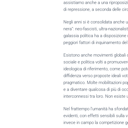
assistiamo anche a una riproposizio
di repressione, a seconda delle ci
Negli anni si è consolidata anche u
nera”: neo-fascisti, ultra-nazionalis
galassia politica ha a disposizione
peggiori fattori di inquinamento del 
Esistono anche movimenti globali 
sociale e politica volti a promuove
ideologica di riferimento, come pot
diffidenza verso proposte ideali vo
pragmatico. Molte mobilitazioni po
e a diventare qualcosa di più di oc
interconnessi tra loro. Non esiste
Nel frattempo l’umanità ha sfondato
evidenti, con effetti sensibili su
invece in campo la competizione geo