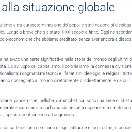
alla situazione globale
alismo e tra autodeterminazione dei popoli e stati-nazione si dispiega 
lo. Lungo o breve che sia stato, il XX secolo è finito. Oggi ne scontia
 e socio-economiche che abbiamo ereditato, senza aver ancora a disposi
ha avuto una parte significativa nella storia del mondo degli ultimi du
bita. Lo sviluppo del capitalismo, il colonialismo, la connessa divisione
zionalismi, i dogmatismi teorici e i fanatismi ideologici e religiosi: tu
 hanno consegnato al mondo direttamente o indirettamente, e da cui i
nanziarie, pandemiche, belliche, climatiche) non sono una serie di sfortun
generale e sistemica, a cui l’umanità riesce a rispondere a stento co
nzi, spesso, contribuendo ad aggravarlo.
 da parte dei ceti dominanti di ogni latitudine e longitudine, in concorr