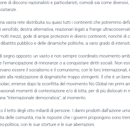
ne di discorsi nazionalisti e particolaristi, comodi sia come diversivi
rcostanze.
na vasta rete distribuita su quasi tutti i continenti che potremmo defi
ti xenofobi, destra alternativa, reazionari legati a frange ultraconservatr
 molti mezzi, gode di ampie protezioni in diversi continenti, nonché di 
dibattito pubblico e delle dinamiche politiche, a vario grado di intensità 
di segno opposto: un vasto e non sempre coordinato movimento ambien
re l’emancipazione di minoranze o a conquistare diritti sociali. Non e
evano essere il socialismo e il comunismo, con le loro Internazionali,
tate alla realizzazione di dogmatiche troppo stringenti. Il che è un be
polari, emerse dopo la sconfitta del movimento No Global nei primi an
casionali momenti di contestazione e/o di lotta, per di più dislocati 
 una “Internazionale democratica”, al momento.
 il tetto degli otto miliardi di persone. I danni prodotti dall’azione u
lla vita delle comunità, ma le risposte che i governi propongono sono
-politica, con le sue storture e le sue aberrazioni.