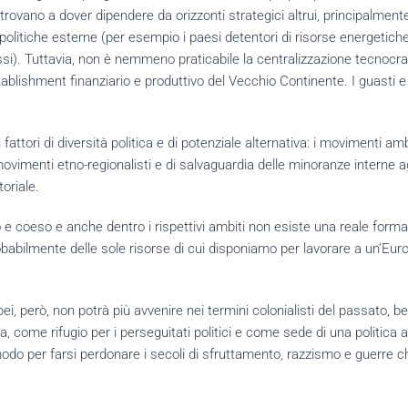
ritrovano a dover dipendere da orizzonti strategici altrui, principalmen
à politiche esterne (per esempio i paesi detentori di risorse energetich
essi). Tuttavia, non è nemmeno praticabile la centralizzazione tecnocra
ablishment finanziario e produttivo del Vecchio Continente. I guasti e
ttori di diversità politica e di potenziale alternativa: i movimenti ambie
movimenti etno-regionalisti e di salvaguardia delle minoranze interne agl
toriale.
o e coeso e anche dentro i rispettivi ambiti non esiste una reale form
obabilmente delle sole risorse di cui disponiamo per lavorare a un’Eur
pei, però, non potrà più avvenire nei termini colonialisti del passato, 
 come rifugio per i perseguitati politici e come sede di una politica att
odo per farsi perdonare i secoli di sfruttamento, razzismo e guerre c