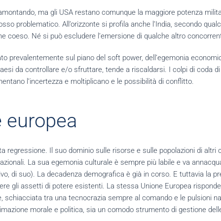
ramontando, ma gli USA restano comunque la maggiore potenza militar
losso problematico. All’orizzonte si profila anche l’India, secondo qualc
he coeso. Né si può escludere l’emersione di qualche altro concorren
cato prevalentemente sul piano del soft power, dell’egemonia economica
 paesi da controllare e/o sfruttare, tende a riscaldarsi. I colpi di coda
entano l’incertezza e moltiplicano e le possibilità di conflitto.
e europea
a regressione. Il suo dominio sulle risorse e sulle popolazioni di altri
ternazionali. La sua egemonia culturale è sempre più labile e va anna
ivo, di suo). La decadenza demografica è già in corso. E tuttavia la pr
nere gli assetti di potere esistenti. La stessa Unione Europea rispo
, schiacciata tra una tecnocrazia sempre al comando e le pulsioni na
ittimazione morale e politica, sia un comodo strumento di gestione del