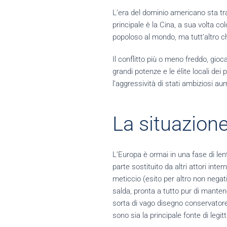
L’era del dominio americano sta t
principale è la Cina, a sua volta co
popoloso al mondo, ma tutt’altro c
Il conflitto più o meno freddo, gio
grandi potenze e le élite locali dei
l’aggressività di stati ambiziosi aum
La situazion
L’Europa è ormai in una fase di lent
parte sostituito da altri attori in
meticcio (esito per altro non negat
salda, pronta a tutto pur di mante
sorta di vago disegno conservatore
sono sia la principale fonte di leg