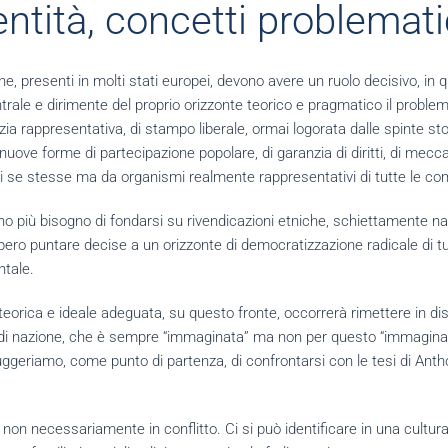
ntità, concetti problemati
, presenti in molti stati europei, devono avere un ruolo decisivo, in que
ale e dirimente del proprio orizzonte teorico e pragmatico il proble
a rappresentativa, di stampo liberale, ormai logorata dalle spinte sto
 nuove forme di partecipazione popolare, di garanzia di diritti, di mec
di se stesse ma da organismi realmente rappresentativi di tutte le com
 più bisogno di fondarsi su rivendicazioni etniche, schiettamente naz
bero puntare decise a un orizzonte di democratizzazione radicale di tut
ntale.
eorica e ideale adeguata, su questo fronte, occorrerà rimettere in di
o di nazione, che è sempre “immaginata” ma non per questo “immagina
. Suggeriamo, come punto di partenza, di confrontarsi con le tesi di A
 non necessariamente in conflitto. Ci si può identificare in una cult