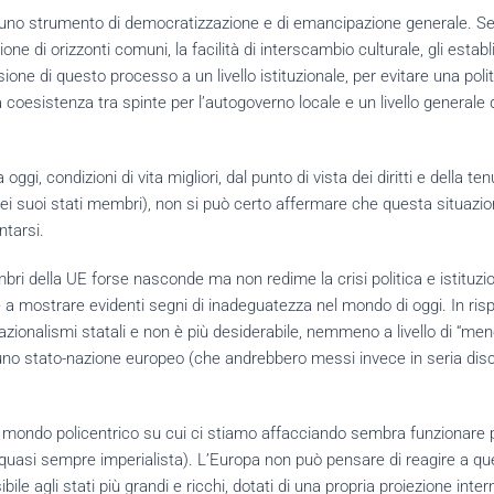
 uno strumento di democratizzazione e di emancipazione generale. Se 
ione di orizzonti comuni, la facilità di interscambio culturale, gli estab
sione di questo processo a un livello istituzionale, per evitare una pol
a coesistenza tra spinte per l’autogoverno locale e un livello generale 
ggi, condizioni di vita migliori, dal punto di vista dei diritti e della te
 dei suoi stati membri), non si può certo affermare che questa situazio
ntarsi.
mbri della UE forse nasconde ma non redime la crisi politica e istituzio
e a mostrare evidenti segni di inadeguatezza nel mondo di oggi. In ris
nazionalismi statali e non è più desiderabile, nemmeno a livello di “m
re uno stato-nazione europeo (che andrebbero messi invece in seria disc
il mondo policentrico su cui ci stiamo affacciando sembra funzionare 
 quasi sempre imperialista). L’Europa non può pensare di reagire a q
e agli stati più grandi e ricchi, dotati di una propria proiezione inte