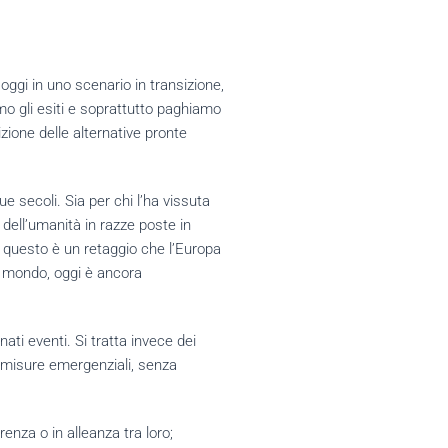
oggi in uno scenario in transizione,
mo gli esiti e soprattutto paghiamo
zione delle alternative pronte
e secoli. Sia per chi l’ha vissuta
 dell’umanità in razze poste in
tto questo è un retaggio che l’Europa
l mondo, oggi è ancora
ati eventi. Si tratta invece dei
n misure emergenziali, senza
enza o in alleanza tra loro;