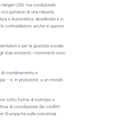
te targati USA, ma condizionati
e e/o portatori di una robusta
tica e burocratica, desiderata e in
 le contraddizioni, anche in questo
ntalisti e per la giustizia sociale,
i stati esistenti; i movimenti civici
a di coordinamento e
opa – e, in proiezione, a un mondo
bensì sotto forma di esempio e
iva di conciliazione dei conflitti
he l’Europa ha sulla coscienza.