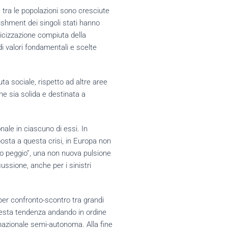
tra le popolazioni sono cresciute
lishment dei singoli stati hanno
iticizzazione compiuta della
di valori fondamentali e scelte
nuta sociale, rispetto ad altre aree
ne sia solida e destinata a
nale in ciascuno di essi. In
posta a questa crisi, in Europa non
eno peggio”, una non nuova pulsione
ussione, anche per i sinistri
per confronto-scontro tra grandi
uesta tendenza andando in ordine
rnazionale semi-autonoma. Alla fine