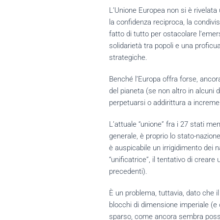
L’Unione Europea non si è rivelata
la confidenza reciproca, la condivis
fatto di tutto per ostacolare l’emer
solidarietà tra popoli e una proficu
strategiche.
Benché l’Europa offra forse, ancora o
del pianeta (se non altro in alcuni
perpetuarsi o addirittura a increme
L’attuale “unione” fra i 27 stati me
generale, è proprio lo stato-nazion
è auspicabile un irrigidimento dei 
“unificatrice”, il tentativo di crea
precedenti).
È un problema, tuttavia, dato che 
blocchi di dimensione imperiale (e
sparso, come ancora sembra possibil