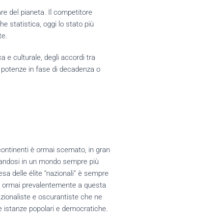
e del pianeta. Il competitore
he statistica, oggi lo stato più
te.
 e culturale, degli accordi tra
 di potenze in fase di decadenza o
 continenti è ormai scemato, in gran
cquandosi in un mondo sempre più
esa delle élite “nazionali” è sempre
nde ormai prevalentemente a questa
zionaliste e oscurantiste che ne
le istanze popolari e democratiche.