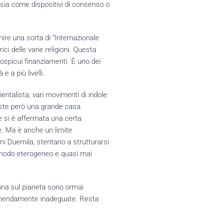
, sia come dispositivi di consenso o
nire una sorta di “Internazionale
ici delle varie religioni. Questa
cospicui finanziamenti. È uno dei
e a più livelli.
talista; vari movimenti di indole
siste però una grande casa
 e si è affermata una certa
ne. Ma è anche un limite
ni Duemila, stentano a strutturarsi
in modo eterogeneo e quasi mai
mana sul pianeta sono ormai
 tremendamente inadeguate. Resta