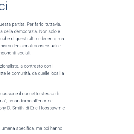
ci
sta partita. Per farlo, tuttavia,
ma della democrazia. Non solo e
riche di questi ultimi decenni; ma
canismi decisionali consensuali e
ponenti sociali.
ionaliste, a contrasto con i
te le comunità, da quelle locali a
scussione il concetto stesso di
ria”, rimandiamo all’enorme
nthony D. Smith, di Eric Hobsbawm e
ura umana specifica, ma poi hanno