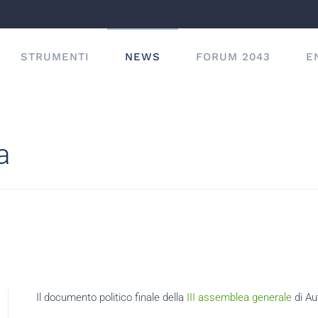
STRUMENTI
NEWS
FORUM 2043
E
a
Il documento politico finale della
III assemblea generale
di Au