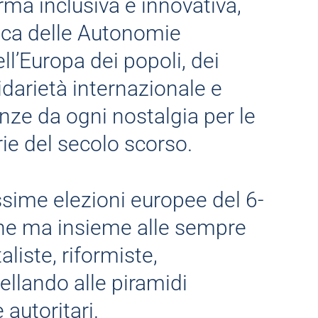
orma inclusiva e innovativa,
lica delle Autonomie
dell’Europa dei popoli, dei
olidarietà internazionale e
nze da ogni nostalgia per le
rie del secolo scorso.
ssime elezioni europee del 6-
ine ma insieme alle sempre
liste, riformiste,
bellando alle piramidi
e autoritari.