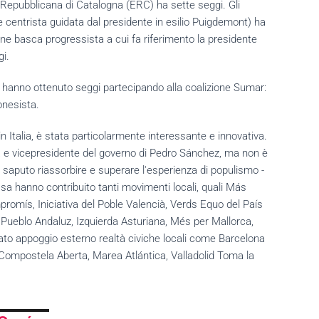
 Repubblicana di Catalogna (ERC) ha sette seggi. Gli
 centrista guidata dal presidente in esilio Puigdemont) ha
one basca progressista a cui fa riferimento la presidente
i.
FA, hanno ottenuto seggi partecipando alla coalizione Sumar:
nesista.
n Italia, è stata particolarmente interessante e innovativa.
ra e vicepresidente del governo di Pedro Sánchez, ma non è
ha saputo riassorbire e superare l'esperienza di populismo -
a hanno contribuito tanti movimenti locali, quali Más
mís, Iniciativa del Poble Valencià, Verds Equo del País
Pueblo Andaluz, Izquierda Asturiana, Més per Mallorca,
o appoggio esterno realtà civiche locali come Barcelona
ompostela Aberta, Marea Atlántica, Valladolid Toma la