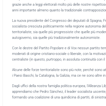
grazie anche a leggi elettorali molto più delle nostre rispettose 
anni importante almeno quanto la tradizionale contrapposizion
La nuova presidente del Congresso dei deputati di Spagna, F
socialista cresciuta politicamente nella regione autonoma delle
territorialiste, sia quelle più progressiste che quelle più modera
autogoverno, sia quelle più tradizionalmente autonomiste.
Con le destre del Partito Popolare e di Vox nessun partito ter
moderati di origine cristiano-sociale o liberale, con la motiv
centraliste (in questo, purtroppo, in assoluta continuità con i
Alcune delle forze territorialiste sono più note, perché sono 
i Paesi Baschi, la Catalogna, la Galizia, ma ce ne sono altre i
Dagli uffici della nostra famiglia politica europea, l'Alleanza 
apprendiamo che Pedro Sánchez, il leader socialista uscente,
formando una coalizione di una quindicina di partiti, di sinistra, 