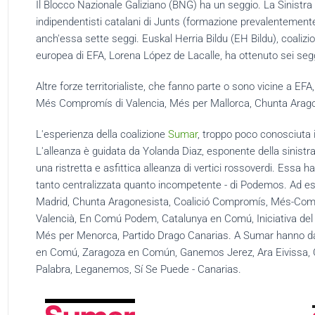
Il Blocco Nazionale Galiziano (BNG) ha un seggio. La Sinistra
indipendentisti catalani di Junts (formazione prevalentemente
anch'essa sette seggi. Euskal Herria Bildu (EH Bildu), coalizi
europea di EFA,
Lorena
López
de Lacalle, ha ottenuto sei segg
Altre forze territorialiste, che fanno parte o sono vicine a E
Més Compromís di Valencia, Més per Mallorca, Chunta Arago
L'esperienza della coalizione
Sumar
, troppo poco conosciuta i
L'alleanza è guidata da Yolanda Diaz, esponente della sinist
una ristretta e asfittica alleanza di vertici rossoverdi. Essa 
tanto centralizzata quanto incompetente - di Podemos. Ad ess
Madrid, Chunta Aragonesista, Coalició Compromís, Més-Compro
Valencià, En Comú Podem, Catalunya en Comú, Iniciativa del 
Més per Menorca, Partido Drago Canarias. A Sumar hanno dat
en Comú, Zaragoza en Común, Ganemos Jerez, Ara Eivissa, C
Palabra, Leganemos, Sí Se Puede - Canarias.