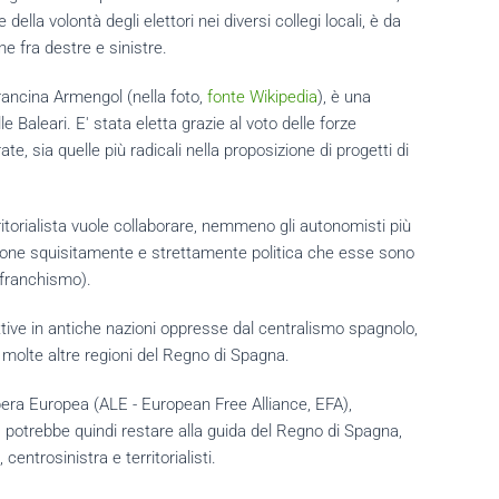
della volontà degli elettori nei diversi collegi locali, è da
e fra destre e sinistre.
rancina Armengol (nella foto,
fonte Wikipedia
), è una
 Baleari. E' stata eletta grazie al voto delle forze
te, sia quelle più radicali nella proposizione di progetti di
ritorialista vuole collaborare, nemmeno gli autonomisti più
azione squisitamente e strettamente politica che esse sono
l franchismo).
attive in antiche nazioni oppresse dal centralismo spagnolo,
n molte altre regioni del Regno di Spagna.
Libera Europea (ALE - European Free Alliance, EFA),
 potrebbe quindi restare alla guida del Regno di Spagna,
centrosinistra e territorialisti.