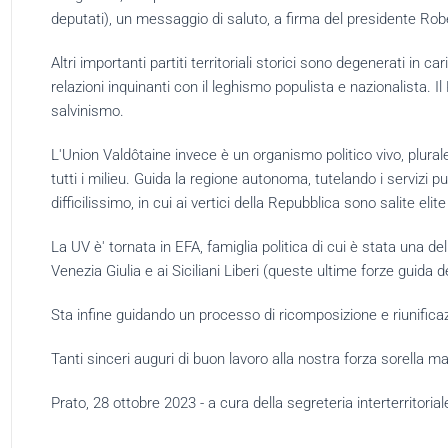
deputati), un messaggio di saluto, a firma del presidente Rob
Altri importanti partiti territoriali storici sono degenerati in 
relazioni inquinanti con il leghismo populista e nazionalista. I
salvinismo.
L'Union Valdôtaine invece è un organismo politico vivo, plural
tutti i milieu. Guida la regione autonoma, tutelando i servizi 
difficilissimo, in cui ai vertici della Repubblica sono salite elite
La UV è' tornata in EFA, famiglia politica di cui è stata una del
Venezia Giulia e ai Siciliani Liberi (queste ultime forze guid
Sta infine guidando un processo di ricomposizione e riunific
Tanti sinceri auguri di buon lavoro alla nostra forza sorella m
Prato, 28 ottobre 2023 - a cura della segreteria interterritorial