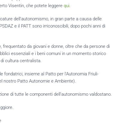
erto Visentin, che potete leggere
qui
.
caricature dell'autonomismo, in gran parte a causa delle
l PSDAZ e il PATT sono irriconoscibili, dopo pochi anni di
e, frequentato da giovani e donne, oltre che da persone di
pubblici essenziali e i beni comuni in un momento storico
 di cultura centralista.
le fondatrici, insieme al Patto per l'Autonomia Friuli-
a del nostro Patto Autonomie e Ambiente).
azione di tutte le componenti dell'autonomismo valdostano.
aggiore.
e