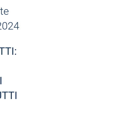
te
 2024
TI:
I
UTTI