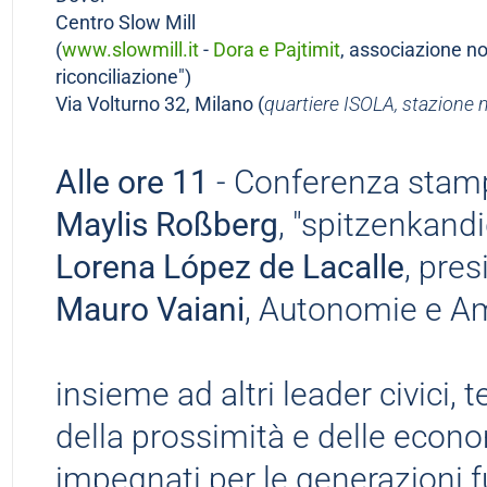
Centro
Slow Mill
(
www.slowmill.it
-
Dora e Pajtimit
, associazione no
riconciliazione")
Via Volturno 32,
Milano (
quartiere ISOLA, stazione
Alle ore 11
- Conferenza stam
Maylis Roßberg
, "spitzenkand
Lorena López de Lacalle
, pre
Mauro Vaiani
, Autonomie e A
insieme ad altri leader civici, ter
della prossimità e delle econom
impegnati per le generazioni f