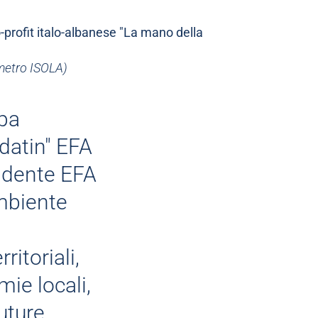
-profit italo-albanese "La mano della
 metro
ISOLA)
pa
idatin" EFA
sidente EFA
mbiente
ritoriali,
ie locali,
uture