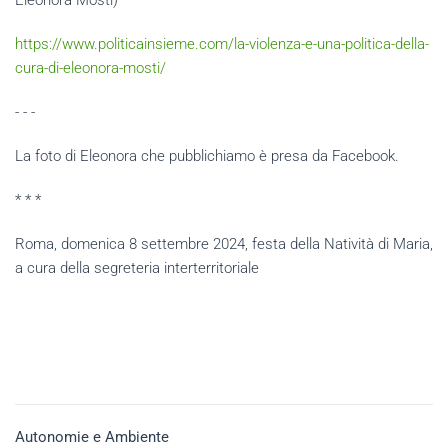
Eleonora Mosti)
https://www.politicainsieme.com/la-violenza-e-una-politica-della-
cura-di-eleonora-mosti/
- - -
La foto di Eleonora che pubblichiamo è presa da Facebook.
* * *
Roma, domenica 8 settembre 2024, festa della Natività di Maria,
a cura della segreteria interterritoriale
Autonomie e Ambiente