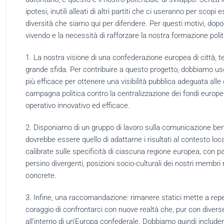
ipotesi, inutili alleati di altri partiti che ci useranno per scopi
diversità che siamo qui per difendere.
Per questi motivi, dop
vivendo e la necessità di rafforzare la nostra formazione poli
1. La nostra visione di una confederazione europea di città, te
grande sfida.
Per contribuire a questo progetto, dobbiamo us
più efficace per ottenere una visibilità pubblica adeguata alle 
campagna politica contro la centralizzazione dei
fondi europei
operativo innovativo ed efficace.
2. Disponiamo di un gruppo di lavoro sulla comunicazione ben 
dovrebbe essere quello di adattarne i risultati al contesto loca
calibrate sulle specificità di ciascuna regione europea, con pa
persino divergenti, posizioni socio-culturali dei nostri membri 
concrete.
3. Infine, una raccomandazione: rimanere statici mette a repe
coraggio di confrontarci con nuove realtà che, pur con diverse
all'interno di un'Europa confederale.
Dobbiamo quindi includer