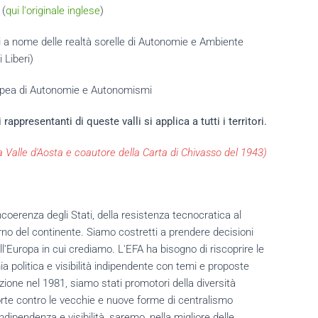
 (
qui l'originale inglese
)
 a nome delle realtà sorelle di Autonomie e Ambiente
 Liberi)
ropea di Autonomie e Autonomismi
appresentanti di queste valli si applica a tutti i territori.
a Valle d'Aosta e coautore della Carta di Chivasso del 1943)
coerenza degli Stati, della resistenza tecnocratica al
no del continente. Siamo costretti a prendere decisioni
l'Europa in cui crediamo. L'EFA ha bisogno di riscoprire le
a politica e visibilità indipendente con temi e proposte
zione nel 1981, siamo stati promotori della diversità
rte contro le vecchie e nuove forme di centralismo
ndipendenza e visibilità, saremo, nella migliore delle