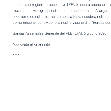
centinaia di regioni europee, dove l'EFA è ancora sconosciuta, s
movimenti civici, gruppi indipendenti e autonomisti.
Allargars
populismo ed estremismo.
La nostra forza risiederà nella cap
comprensione, condividono
la nostra visione di un'Europa confe
Gandia, Assemblea Generale dell'ALE (EFA), 6 giugno 2026
Approvata all'unanimità
* * *