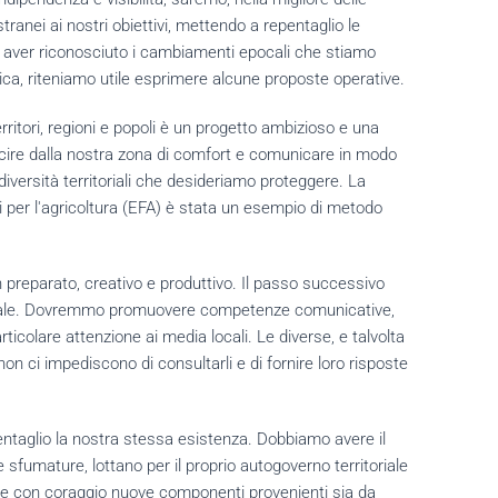
 estranei ai nostri obiettivi, mettendo a repentaglio le
o aver riconosciuto i cambiamenti epocali che stiamo
tica, riteniamo utile esprimere alcune proposte operative.
rritori, regioni e popoli è un progetto ambizioso e una
cire dalla nostra zona di comfort e comunicare in modo
diversità territoriali che desideriamo proteggere.
La
 per l'agricoltura (EFA) è stata un esempio di metodo
preparato, creativo e produttivo.
Il passo successivo
le.
Dovremmo promuovere competenze comunicative,
rticolare attenzione ai media locali.
Le diverse, e talvolta
non ci impediscono di consultarli e di fornire loro risposte
ntaglio la nostra stessa esistenza.
Dobbiamo avere il
 sfumature, lottano per il proprio autogoverno territoriale
e con coraggio nuove componenti provenienti sia da