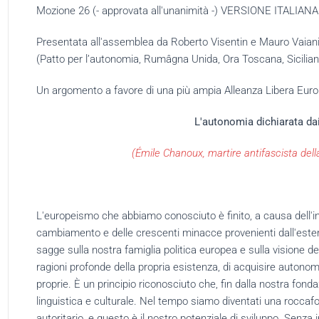
Mozione 26 (- approvata all'unanimità -) VERSIONE ITALIANA
Presentata all'assemblea da Roberto Visentin e Mauro Vaiani
(Patto per l’autonomia, Rumâgna Unida, Ora Toscana, Siciliani
Un argomento a favore di una più ampia Alleanza Libera Eu
L'autonomia dichiarata dai r
(Émile Chanoux, martire antifascista dell
L'europeismo che abbiamo conosciuto è finito, a causa dell'in
cambiamento e delle crescenti minacce provenienti dall'ester
sagge sulla nostra famiglia politica europea e sulla
visione del
ragioni profonde della propria esistenza, di acquisire autonomi
proprie.
È un principio riconosciuto che, fin dalla nostra fonda
linguistica e culturale.
Nel tempo siamo diventati una roccafo
autoritario, e questo è il nostro potenziale di sviluppo.
Senza i