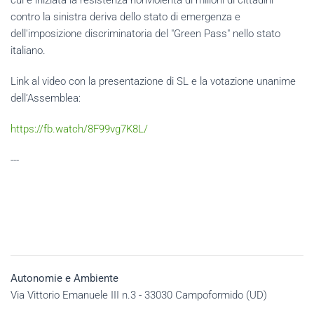
contro la sinistra deriva dello stato di emergenza e
dell'imposizione discriminatoria del "Green Pass" nello stato
italiano.
Link al vi­deo con la pre­sen­ta­zio­ne di SL e la vo­ta­zio­ne una­ni­me
del­l’As­sem­blea:
https://fb.watch/8F99vg7K8L/
---
Autonomie e Ambiente
Via Vittorio Emanuele III n.3 - 33030 Campoformido (UD)