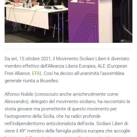
Da ieri, 15 ottobre 2021, il Movimento Si­ci­lia­ni Li­be­ri è diventato
mem­bro ef­fet­ti­vo dell'Alleanza Libera Europea, ALE (Eu­ro­pean
Free Al­lian­ce,
EFA
). Così ha deciso all'unanimità l'assemblea
generale riunita a Bruxelles.
Alfonso Nobile (conosciuto anche amichevolmente come
Alessandro), delegato del movimento siciliano, ha raccontato la
storia giovane ma promettente di questo movimento per
l'autogoverno della Sicilia, che ha radici profonde
nell'indipendentismo anticolonialista dell'isola. Siciliani Liberi di­
vie­ne il 49° mem­bro della famiglia politica europea che accoglie