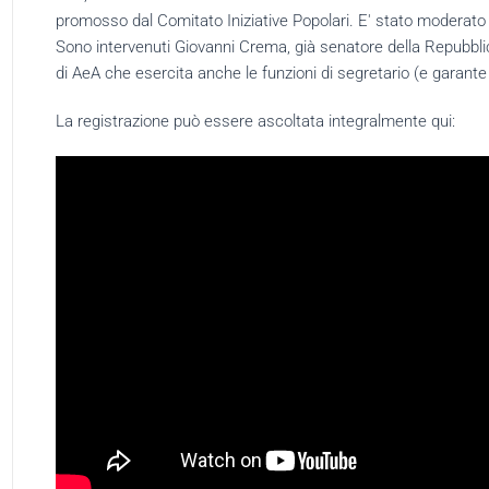
promosso dal Comitato Iniziative Popolari. E' stato moderato
Sono intervenuti Giovanni Crema, già senatore della Repubblic
di AeA che esercita anche le funzioni di segretario (e garant
La registrazione può essere ascoltata integralmente qui: