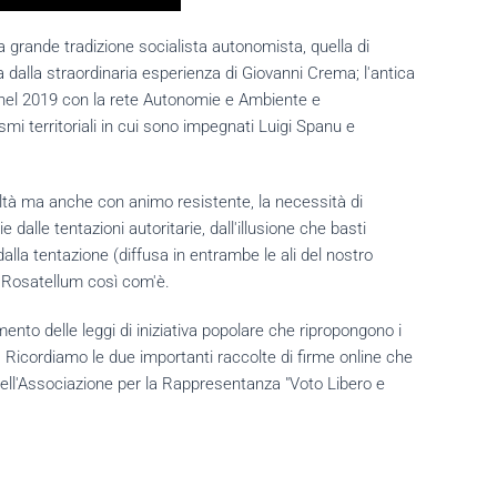
la grande tradizione socialista autonomista, quella di
dalla straordinaria esperienza di Giovanni Crema; l'antica
a nel 2019 con la rete Autonomie e Ambiente e
smi territoriali in cui sono impegnati Luigi Spanu e
iltà ma anche con animo resistente, la necessità di
dalle tentazioni autoritarie, dall'illusione che basti
 dalla tentazione (diffusa in entrambe le ali del nostro
so Rosatellum così com'è.
amento delle leggi di iniziativa popolare che ripropongono i
. Ricordiamo le due importanti raccolte di firme online che
 dell'Associazione per la Rappresentanza "Voto Libero e