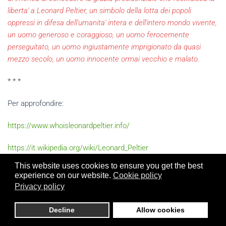
liberta' a Leonard Peltier, un simbolo della lotta dei popoli
oppressi in difesa dell'umanita' intera e dell'intero mondo vivente,
un uomo generoso e coraggioso, un uomo ferocemente
perseguitato, un uomo ingiustamente imprigionato da quasi
mezzo secolo, un uomo innocente ormai vecchio e malato.
* * *
Per approfondire:
https://www.whoisleonardpeltier.info/
https://it.wikipedia.org/wiki/Leonard_Peltier
This website uses cookies to ensure you get the best
https://diversotoscana.blogspot.com/2021/08/free-leonard-
experience on our website.
Cookie policy
peltier.html
Privacy policy
Per maggiori informazioni, si scriva al Centro di Viterbo alla mail:
Decline
Allow cookies
paxtibi1@tiscali.it