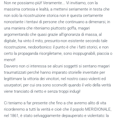
Non ne possiamo più!! Veramente... Vi invitiamo, con la
massima cortesia e lealtà, a mettervi seriamente in testa che
non solo la ricostruzione storica non è questa certamente
nonostante i tentavi di persone che continuano a dimenarsi, in
una maniera che riteniamo piuttosto goffa, magari
argomentando che quasi grazie all’ignoranza di massa, al
digitale, ha vinto il mito, presunto-non esistente secondo tale
ricostruzione, neoborbonico: il punto è che i fatti storici, e non
certo la propaganda risorgiletame, sono inoppugnabili, piaccia o
meno!!
Davvero non ci interessa se alcuni soggetti si sentano magari
traumatizzati perché hanno imparato storielle inventate per
legittimare la vittoria dei vincitori, nel nostro caso violenti ed
usurpatori, per cui ora sono sconvolti quando il velo della verità
viene tranciato di netto e senza troppi indugi!
Ci teniamo a far presente che fino a che avremo alito di vita
ricorderemo a tutti la verità e cioè che il popolo MERIDIONALE,
nel 1861, è stato selvaggiamente depauperato e violentato: la