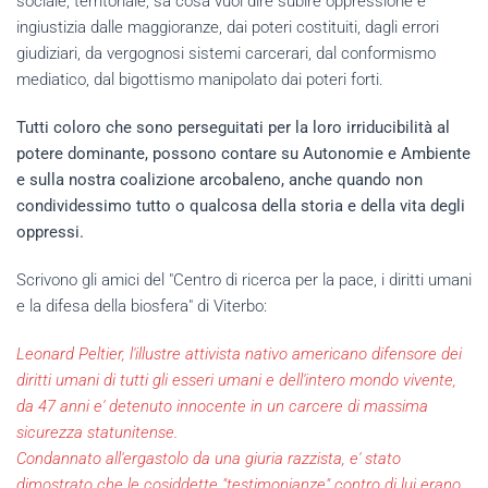
sociale, territoriale, sa cosa vuol dire subire oppressione e
ingiustizia dalle maggioranze, dai poteri costituiti, dagli errori
giudiziari, da vergognosi sistemi carcerari, dal conformismo
mediatico, dal bigottismo manipolato dai poteri forti.
Tutti coloro che sono perseguitati per la loro irriducibilità al
potere dominante, possono contare su Autonomie e Ambiente
e sulla nostra coalizione arcobaleno, anche quando non
condividessimo tutto o qualcosa della storia e della vita degli
oppressi.
Scrivono gli amici del "Centro di ricerca per la pace, i diritti umani
e la difesa della biosfera" di Viterbo:
Leonard Peltier, l'illustre attivista nativo americano difensore dei
diritti umani di tutti gli esseri umani e dell'intero mondo vivente,
da 47 anni e' detenuto innocente in un carcere di massima
sicurezza statunitense.
Condannato all'ergastolo da una giuria razzista, e' stato
dimostrato che le cosiddette "testimonianze" contro di lui erano