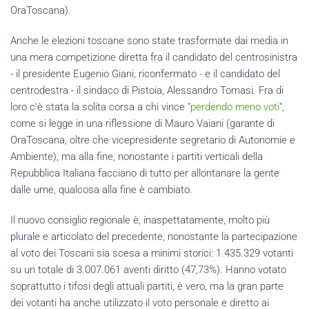
OraToscana).
Anche le elezioni toscane sono state trasformate dai media in
una mera competizione diretta fra il candidato del centrosinistra
- il presidente Eugenio Giani, riconfermato - e il candidato del
centrodestra - il sindaco di Pistoia, Alessandro Tomasi. Fra di
loro c'è stata la solita corsa a chi vince "
perdendo meno voti
",
come si legge in una riflessione di Mauro Vaiani (garante di
OraToscana, oltre che vicepresidente segretario di Autonomie e
Ambiente), ma alla fine, nonostante i partiti verticali della
Repubblica Italiana facciano di tutto per allontanare la gente
dalle urne, qualcosa alla fine è cambiato.
Il nuovo consiglio regionale è, inaspettatamente, molto più
plurale e articolato del precedente, nonostante la partecipazione
al voto dei Toscani sia scesa a minimi storici: 1.435.329 votanti
su un totale di 3.007.061 aventi diritto (47,73%). Hanno votato
soprattutto i tifosi degli attuali partiti, è vero, ma la gran parte
dei votanti ha anche utilizzato il voto personale e diretto ai