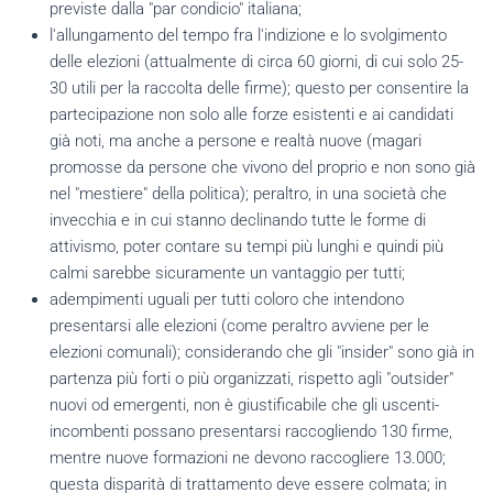
previste dalla "par condicio" italiana;
l'allungamento del tempo fra l'indizione e lo svolgimento
delle elezioni (attualmente di circa 60 giorni, di cui solo 25-
30 utili per la raccolta delle firme); questo per consentire la
partecipazione non solo alle forze esistenti e ai candidati
già noti, ma anche a persone e realtà nuove (magari
promosse da persone che vivono del proprio e non sono già
nel "mestiere" della politica); peraltro, in una società che
invecchia e in cui stanno declinando tutte le forme di
attivismo, poter contare su tempi più lunghi e quindi più
calmi sarebbe sicuramente un vantaggio per tutti;
adempimenti uguali per tutti coloro che intendono
presentarsi alle elezioni (come peraltro avviene per le
elezioni comunali); considerando che gli "insider" sono già in
partenza più forti o più organizzati, rispetto agli "outsider"
nuovi od emergenti, non è giustificabile che gli uscenti-
incombenti possano presentarsi raccogliendo 130 firme,
mentre nuove formazioni ne devono raccogliere 13.000;
questa disparità di trattamento deve essere colmata; in