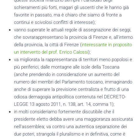
queste società finanzino sempre i candidati degli
schieramenti più forti, magari gli uscenti che le hanno già
favorite in passato, ma è chiaro che siamo di fronte a
continui e scivolosi conflitti di interesse);
vanno superate le attuali regole di assegnazione dei seggi,
che sovrarappresentano la provincia di Firenze e, all'interno
della provincia, la città di Firenze (
interessante in proposito
un intervento del prof. Enrico Calossi
);
va migliorata la rappresentanza di territori meno popolosi e
più periferici, dalle montagne alle isole della Toscana
(anche prendendo in considerazione un aumento del
numero dei membri del Parlamento toscano, immaginando
anche di superare la previsione centralista e frutto di una
odiosa demagogia antipolitica contenuta nel DECRETO-
LEGGE 13 agosto 2011, n. 138, art. 14, comma 1);
in molti consideriamo fortemente discutibile che il
presidente eletto debba avere una maggioranza assicurata
nell'assemblea; va contro una autentica separazione dei
due poteri, strangola il pluralismo e in definitiva, come è