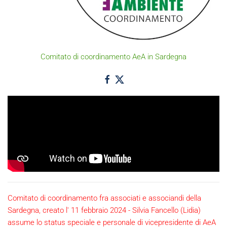
Comitato di coordinamento AeA in Sardegna
Comitato di coordinamento fra associati e associandi della
Sardegna, creato l' 11 febbraio 2024 - Silvia Fancello (Lidia)
assume lo status speciale e personale di vicepresidente di AeA