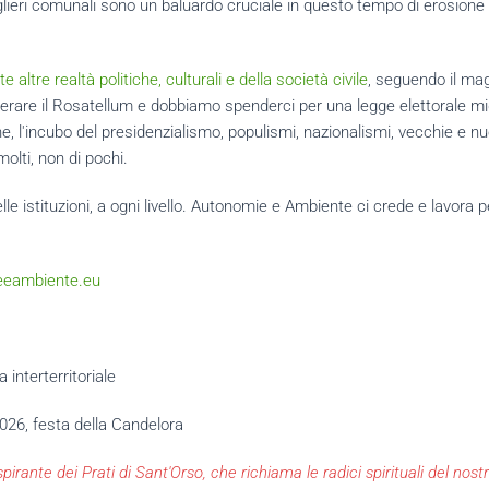
nsiglieri comunali sono un baluardo cruciale in questo tempo di erosion
 altre realtà politiche, culturali e della società civile
, seguendo il magi
uperare il Rosatellum e dobbiamo spenderci per una legge elettorale migl
, l'incubo del presidenzialismo, populismi, nazionalismi, vecchie e n
molti, non di pochi.
e istituzioni, a ogni livello. Autonomie e Ambiente ci crede e lavora 
eeambiente.eu
interterritoriale
026, festa della Candelora
pirante dei Prati di Sant'Orso, che richiama le radici spirituali del no