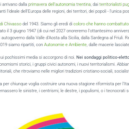
i arrivano dalla
primavera dell'autonomia trentina
, dai
territorialisti pug
i l'ideale dell'Europa delle regioni, dei territori, dei popoli - l'unica pos
di Chivasso
del 1943. Siamo gli eredi di
coloro che hanno combattuto 
dato il 3 giugno 1947 (di cui nel 2027 onoreremo l'ottantesimo annivers
i autogoverno dalla Valle d'Aosta alla Sicilia, dalla Sardegna al Friuli.
 2019 siamo ripartiti, con
Autonomie e Ambiente
, dalle macerie lasciat
cui pochissimi media si accorgono di noi.
Nei sondaggi politico-eletto
tonomismi storici, i gruppi civici autonomi, i nuovi territorialismi. Ab
toriali, che ritroviamo nelle migliori tradizioni cristiano-sociali, socialis
 chiunque voglia costruire una nuova stagione riformista per l'Italia
nassero le sinistre, i centrismi, le destre, i populismi, o i tecnocrati se