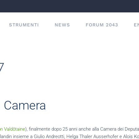
STRUMENTI
NEWS
FORUM 2043
E
7
a Camera
n Valdôtaine
), finalmente dopo
25 anni anche alla Camera dei Deputa
andin insieme a Giulio Andreotti, Helga Thaler Ausserhofer e Alois Kofle