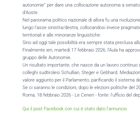
autonomie” per dare una collocazione autonoma a senatori in
d’Aoste.
Nel panorama politico nazionale di allora fu una rivoluzion
lungo l'asse sinistra/destra, collocandosi invece pragmatic
territoriali e alle minoranze linguistiche.
Sino ad oggi tale possibilità era sempre stata preclusa all
Finalmente ieri, martedi 17 febbraio 2026, l’Aula ha approv
gruppo delle Autonomie.
Un risultato importante, che nasce da un lavoro continuo d
colleghi sudtirolesi Schullian, Steger e Gebhard. Mediazio
valore aggiunto per il Parlamento, parificando il sistema 
Se ci saranno le condizioni, dopo le elezioni politiche del
Roma, 18 febbraio 2026 - Le Ceneri - fonte: l'ufficio del 
Qui il post Facebook con cui è stato dato l'annuncio