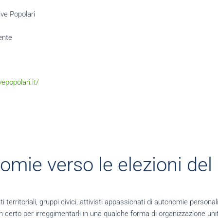
ive Popolari
ente
vepopolari.it/
nomie verso le elezioni de
itoriali, gruppi civici, attivisti appassionati di autonomie personali, so
non certo per irreggimentarli in una qualche forma di organizzazione uni