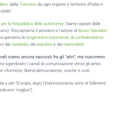
liesi
, dalla
Toscana
, da ogni regione e territorio d'Italia e
sibile!
per la Repubblica delle autonomie
. Siamo ispirati dalle
ario). Riscopriamo il pensiero e l'azione di
Bruno Salvadori
 Recuperiamo le
lungimiranti esperienze di confederalismo
eci dai
ciarlatani
, dai
populisti
e dai
nazionalisti
.
rali siamo ancora nascosti fra gli "altri", ma riusciremo
biamo sgombrato i canali di comunicazione verso gli amici
te riformiste, liberal-democratiche, civiche e civili.
 e per l'Europa, dopo l'impressionante serie di fallimenti
dicenti "migliori").